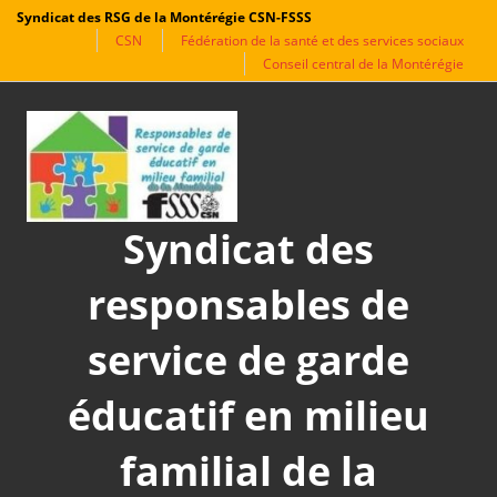
Syndicat des RSG de la Montérégie CSN-FSSS
CSN
Fédération de la santé et des services sociaux
Conseil central de la Montérégie
Aller
au
contenu
Syndicat des
responsables de
service de garde
éducatif en milieu
familial de la