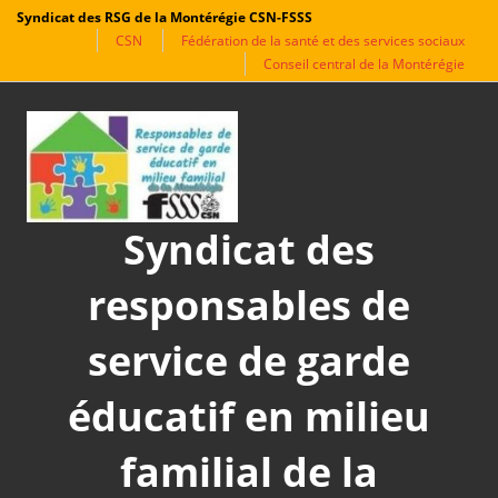
Syndicat des RSG de la Montérégie CSN-FSSS
CSN
Fédération de la santé et des services sociaux
Conseil central de la Montérégie
Aller
au
contenu
Syndicat des
responsables de
service de garde
éducatif en milieu
familial de la