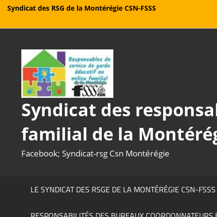
Syndicat des RSG de la Montérégie CSN-FSSS
Aller
au
contenu
Syndicat des responsab
familial de la Montéré
Facebook; Syndicat-rsg Csn Montérégie
LE SYNDICAT DES RSGE DE LA MONTÉRÉGIE CSN-FSSS
RESPONSABILITÉS DES BUREAUX COORDONNATEURS 