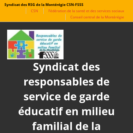
Syndicat des RSG de la Montérégie CSN-FSSS
CSN
Fédération de la santé et des services sociaux
Conseil central de la Montérégie
Aller
au
contenu
Syndicat des
responsables de
service de garde
éducatif en milieu
familial de la