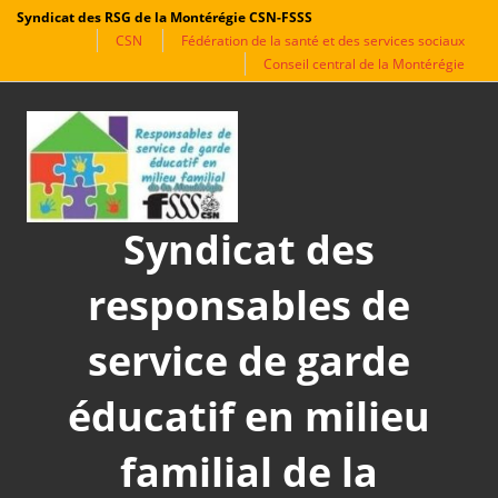
Syndicat des RSG de la Montérégie CSN-FSSS
CSN
Fédération de la santé et des services sociaux
Conseil central de la Montérégie
Aller
au
contenu
Syndicat des
responsables de
service de garde
éducatif en milieu
familial de la