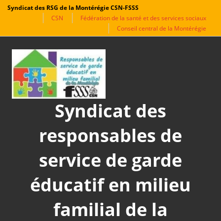
Syndicat des RSG de la Montérégie CSN-FSSS
CSN
Fédération de la santé et des services sociaux
Conseil central de la Montérégie
Aller
au
contenu
Syndicat des
responsables de
service de garde
éducatif en milieu
familial de la