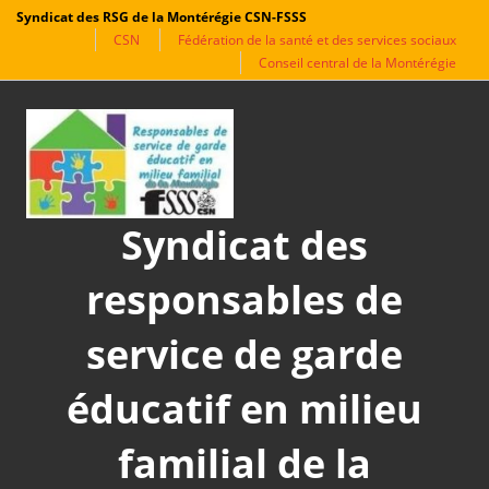
Syndicat des RSG de la Montérégie CSN-FSSS
CSN
Fédération de la santé et des services sociaux
Conseil central de la Montérégie
Aller
au
contenu
Syndicat des
responsables de
service de garde
éducatif en milieu
familial de la